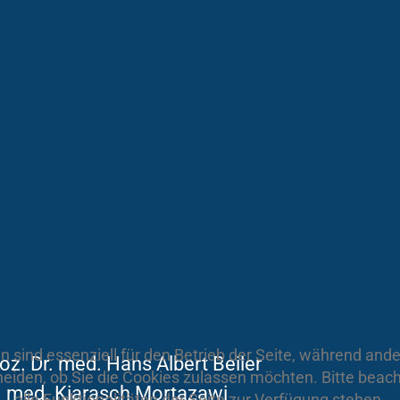
n sind essenziell für den Betrieb der Seite, während and
Doz. Dr. med. Hans Albert Beiler
heiden, ob Sie die Cookies zulassen möchten. Bitte beac
. med. Kiarasch Mortazawi
alle Funktionalitäten der Seite zur Verfügung stehen.